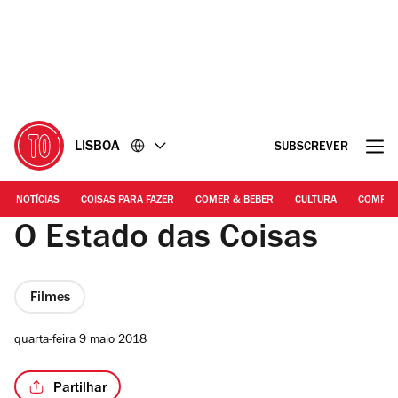
Ir
Ir
para
para
o
o
conteúdo
rodapé
LISBOA
SUBSCREVER
NOTÍCIAS
COISAS PARA FAZER
COMER & BEBER
CULTURA
COMPR
O Estado das Coisas
Filmes
quarta-feira 9 maio 2018
Partilhar