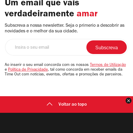
Um email que vais
verdadeiramente
amar
Subscreva a nossa newsletter. Seja o primerio a descobrir as
novidades e o melhor da sua cidade.
Insira
o
seu
email
Ao inserir o seu email concorda com os nossos
Termos de Utilização
e
Política de Privacidade
, tal como concorda em receber emails da
Time Out com notícias, eventos, ofertas e promoções de parceiros.
F
Voltar ao topo