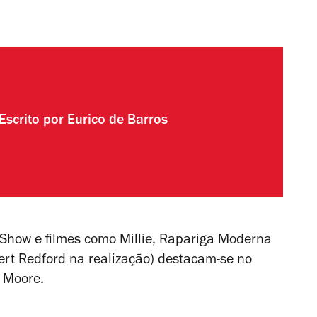
Escrito por
Eurico de Barros
 Show
e filmes como
Millie, Rapariga Moderna
bert Redford na realização) destacam-se no
r Moore.