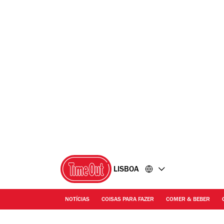
Ir
Ir
para
para
o
o
conteúdo
rodapé
LISBOA
NOTÍCIAS
COISAS PARA FAZER
COMER & BEBER