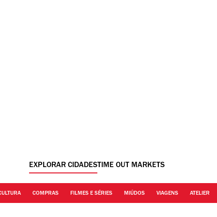
EXPLORAR CIDADES
TIME OUT MARKETS
CULTURA
COMPRAS
FILMES E SÉRIES
MIÚDOS
VIAGENS
ATELIER