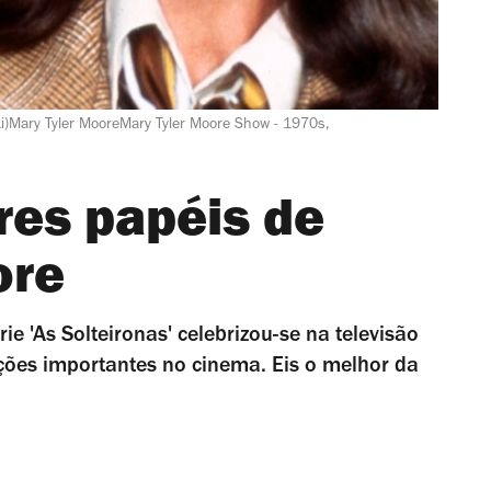
)Mary Tyler MooreMary Tyler Moore Show - 1970s,
res papéis de
ore
ie 'As Solteironas' celebrizou-se na televisão
ões importantes no cinema. Eis o melhor da