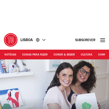
Ir
Ir
para
para
o
o
conteúdo
rodapé
LISBOA
SUBSCREVER
NOTÍCIAS
COISAS PARA FAZER
COMER & BEBER
CULTURA
COMPR