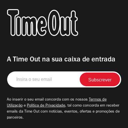
A Time Out na sua caixa de entrada
Insira
o
seu
email
Ao inserir o seu email concorda com os nossos
Termos de
Utilização
e
Política de Privacidade
, tal como concorda em receber
emails da Time Out com notícias, eventos, ofertas e promoções de
parceiros.