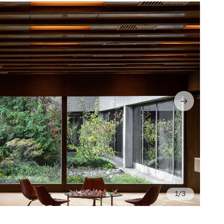
/3
Sh