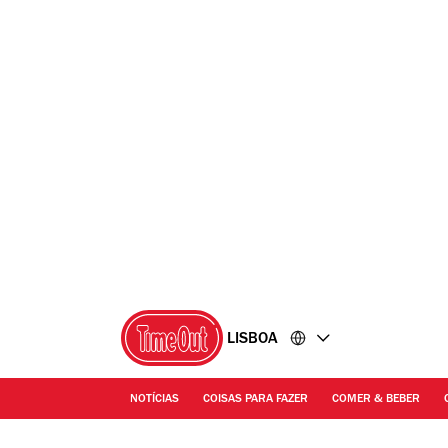
Ir
Ir
para
para
o
o
conteúdo
rodapé
LISBOA
NOTÍCIAS
COISAS PARA FAZER
COMER & BEBER