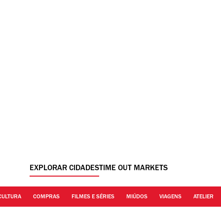
EXPLORAR CIDADES
TIME OUT MARKETS
CULTURA
COMPRAS
FILMES E SÉRIES
MIÚDOS
VIAGENS
ATELIER