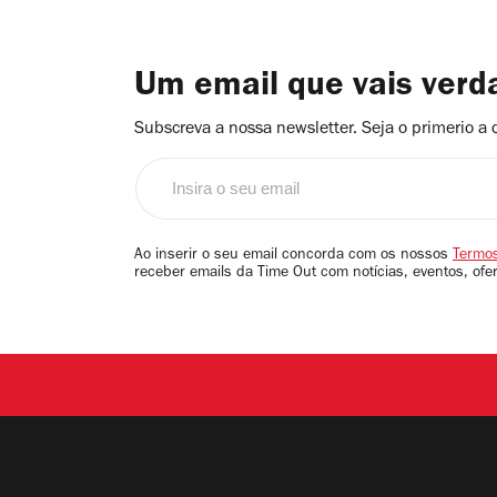
Um email que vais ver
Subscreva a nossa newsletter. Seja o primerio a 
Insira
o
seu
email
Ao inserir o seu email concorda com os nossos
Termos
receber emails da Time Out com notícias, eventos, ofe