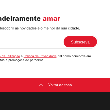
dadeiramente
amar
descobrir as novidades e o melhor da sua cidade.
 de Utilização
e
Política de Privacidade
, tal como concorda em
rtas e promoções de parceiros.
Voltar ao topo