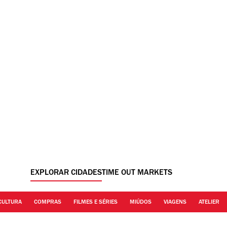
EXPLORAR CIDADES
TIME OUT MARKETS
CULTURA
COMPRAS
FILMES E SÉRIES
MIÚDOS
VIAGENS
ATELIER