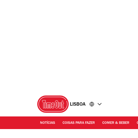
Ir
Ir
para
para
o
o
conteúdo
rodapé
LISBOA
NOTÍCIAS
COISAS PARA FAZER
COMER & BEBER