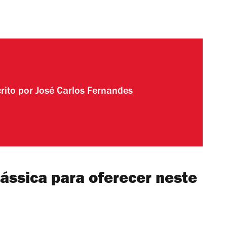
rito por
José Carlos Fernandes
lássica para oferecer neste