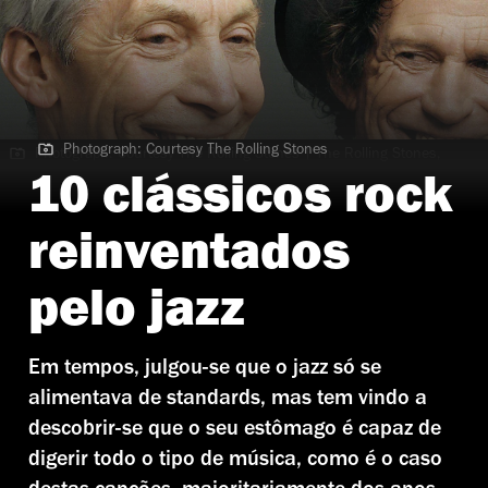
Photograph: Courtesy The Rolling Stones
Photograph: Courtesy The Rolling Stones | The Rolling Stones,
versão jazz? Sim, e em bom
10 clássicos rock
reinventados
pelo jazz
Em tempos, julgou-se que o jazz só se
alimentava de standards, mas tem vindo a
descobrir-se que o seu estômago é capaz de
digerir todo o tipo de música, como é o caso