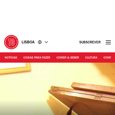
Ir
Ir
para
para
o
o
conteúdo
rodapé
LISBOA
SUBSCREVER
NOTÍCIAS
COISAS PARA FAZER
COMER & BEBER
CULTURA
COMPR