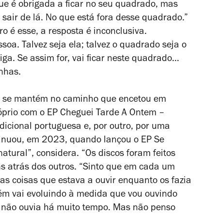
ue é obrigada a ficar no seu quadrado, mas
air de lá. No que está fora desse quadrado.”
 é esse, a resposta é inconclusiva.
oa. Talvez seja ela; talvez o quadrado seja o
ga. Se assim for, vai ficar neste quadrado…
inhas.
a se mantém no caminho que encetou em
óprio com o EP
Cheguei Tarde A Ontem
–
dicional portuguesa e, por outro, por uma
ntinuou, em 2023, quando lançou o EP
Se
natural”, considera. “Os discos foram feitos
 atrás dos outros. “Sinto que em cada um
s coisas que estava a ouvir enquanto os fazia
ém vai evoluindo à medida que vou ouvindo
e não ouvia há muito tempo. Mas não penso