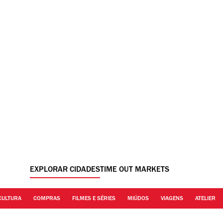
EXPLORAR CIDADES
TIME OUT MARKETS
CULTURA
COMPRAS
FILMES E SÉRIES
MIÚDOS
VIAGENS
ATELIER