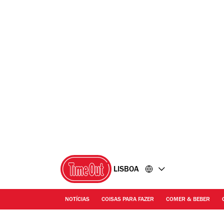
Ir
Ir
para
para
o
o
conteúdo
rodapé
LISBOA
NOTÍCIAS
COISAS PARA FAZER
COMER & BEBER