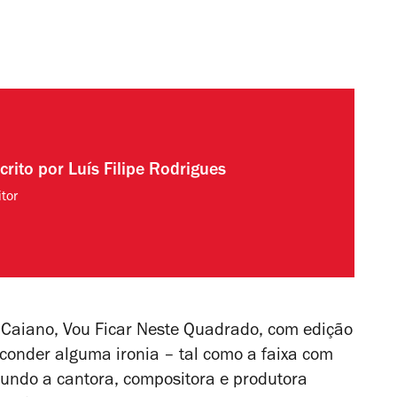
crito por
Luís Filipe Rodrigues
tor
a Caiano,
Vou Ficar Neste Quadrado
, com edição
onder alguma ironia – tal como a faixa com
gundo a cantora, compositora e produtora