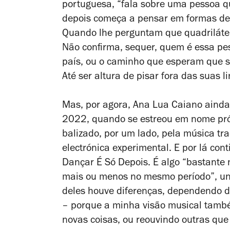
portuguesa, “fala sobre uma pessoa q
depois começa a pensar em formas de s
Quando lhe perguntam que quadrilátero
Não confirma, sequer, quem é essa pess
país, ou o caminho que esperam que si
Até ser altura de pisar fora das suas l
Mas, por agora, Ana Lua Caiano aind
2022, quando se estreou em nome pr
balizado, por um lado, pela música tra
electrónica experimental. E por lá co
Dançar É Só Depois
. É algo “bastante 
mais ou menos no mesmo período”, uns
deles houve diferenças, dependendo da
– porque a minha visão musical tamb
novas coisas, ou reouvindo outras qu