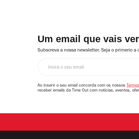
Um email que vais ve
Subscreva a nossa newsletter. Seja o primerio a 
Insira
o
seu
email
Ao inserir o seu email concorda com os nossos
Termos
receber emails da Time Out com notícias, eventos, ofe