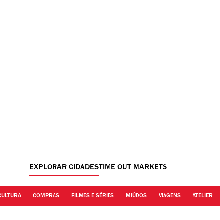
EXPLORAR CIDADES
TIME OUT MARKETS
CULTURA
COMPRAS
FILMES E SÉRIES
MIÚDOS
VIAGENS
ATELIER