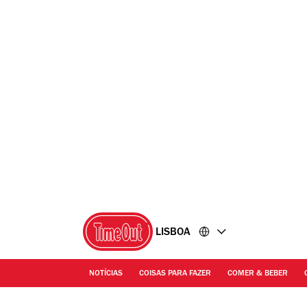
Ir
Ir
para
para
o
o
conteúdo
rodapé
LISBOA
NOTÍCIAS
COISAS PARA FAZER
COMER & BEBER