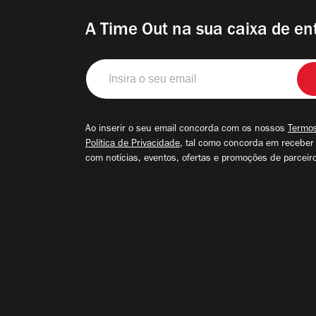
A Time Out na sua caixa de en
Insira
o
seu
email
Ao inserir o seu email concorda com os nossos
Termos
Política de Privacidade
, tal como concorda em receber
com notícias, eventos, ofertas e promoções de parceir