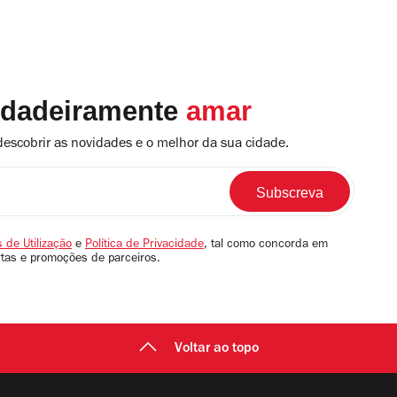
rdadeiramente
amar
descobrir as novidades e o melhor da sua cidade.
 de Utilização
e
Política de Privacidade
, tal como concorda em
rtas e promoções de parceiros.
Voltar ao topo