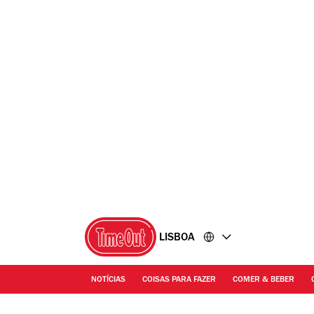
Ir
Ir
para
para
o
o
conteúdo
rodapé
LISBOA
NOTÍCIAS
COISAS PARA FAZER
COMER & BEBER