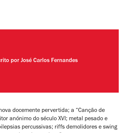
rito por
José Carlos Fernandes
nova docemente pervertida; a “Canção de
tor anónimo do século XVI; metal pesado e
pilepsias percussivas; riffs demolidores e swing