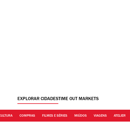
EXPLORAR CIDADES
TIME OUT MARKETS
CULTURA
COMPRAS
FILMES E SÉRIES
MIÚDOS
VIAGENS
ATELIER