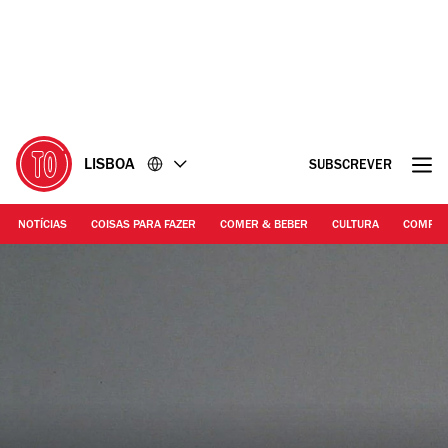
Ir
Ir
para
para
o
o
conteúdo
rodapé
LISBOA
SUBSCREVER
NOTÍCIAS
COISAS PARA FAZER
COMER & BEBER
CULTURA
COMPR