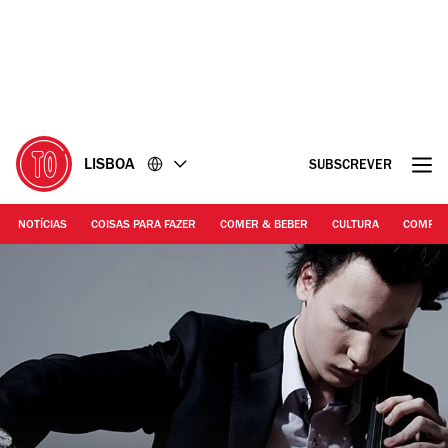
Ir
Ir
para
para
o
o
conteúdo
rodapé
LISBOA
SUBSCREVER
NOTÍCIAS
COISAS PARA FAZER
COMER & BEBER
CULTURA
COMPR