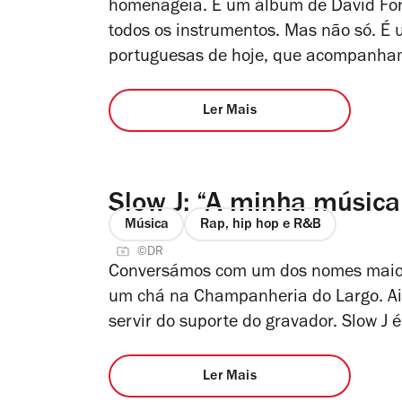
homenageia. É um álbum de David Fons
todos os instrumentos. Mas não só. É
portuguesas de hoje, que acompanha
Ler Mais
Slow J: “A minha música
Música
Rap, hip hop e R&B
©DR
Conversámos com um dos nomes maior
um chá na Champanheria do Largo. Ain
servir do suporte do gravador. Slow J
Ler Mais