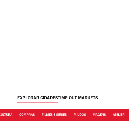
EXPLORAR CIDADES
TIME OUT MARKETS
CULTURA
COMPRAS
FILMES E SÉRIES
MIÚDOS
VIAGENS
ATELIER