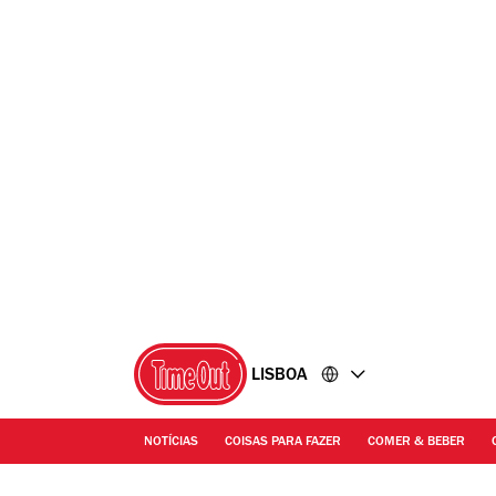
Ir
Ir
para
para
o
o
conteúdo
rodapé
LISBOA
NOTÍCIAS
COISAS PARA FAZER
COMER & BEBER