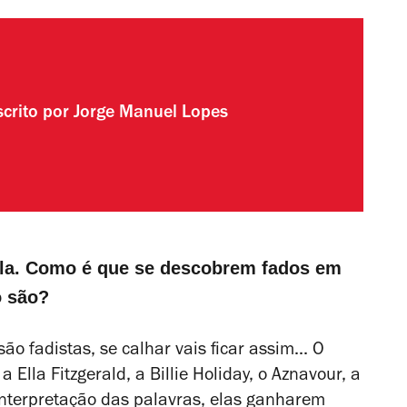
scrito por
Jorge Manuel Lopes
ola. Como é que se descobrem fados em
o são?
ão fadistas, se calhar vais ficar assim... O
 Ella Fitzgerald, a Billie Holiday, o Aznavour, a
 interpretação das palavras, elas ganharem