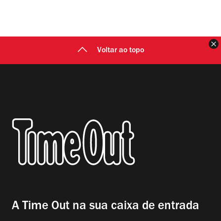
F
Voltar ao topo
A Time Out na sua caixa de entrada