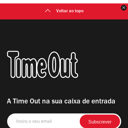
F
Voltar ao topo
A Time Out na sua caixa de entrada
Insira
o