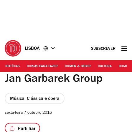
Ir
Ir
para
para
o
o
conteúdo
rodapé
LISBOA
SUBSCREVER
NOTÍCIAS
COISAS PARA FAZER
COMER & BEBER
CULTURA
COMPR
Jan Garbarek Group
Música, Clássica e ópera
sexta-feira 7 outubro 2016
Partilhar