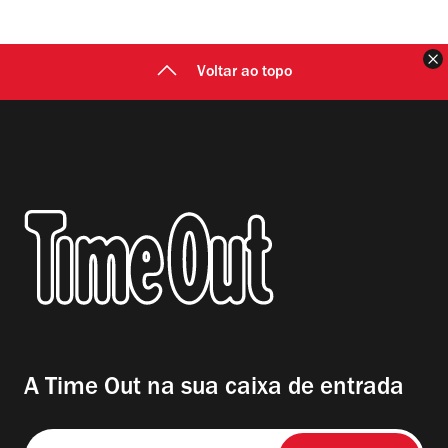
F
Voltar ao topo
A Time Out na sua caixa de entrada
Insira