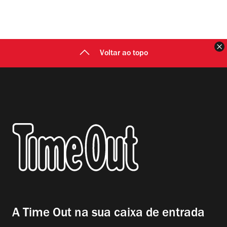
F
Voltar ao topo
A Time Out na sua caixa de entrada