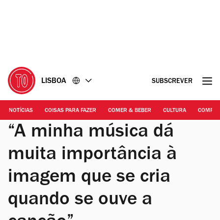
Ir
Ir
para
para
o
o
conteúdo
rodapé
LISBOA
SUBSCREVER
NOTÍCIAS
COISAS PARA FAZER
COMER & BEBER
CULTURA
COMPR
“A minha música dá
muita importância à
imagem que se cria
quando se ouve a