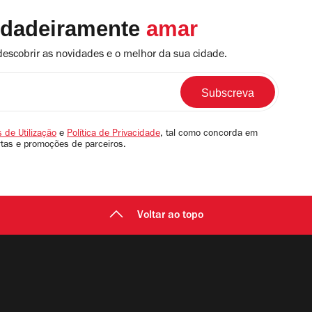
rdadeiramente
amar
descobrir as novidades e o melhor da sua cidade.
 de Utilização
e
Política de Privacidade
, tal como concorda em
rtas e promoções de parceiros.
Voltar ao topo