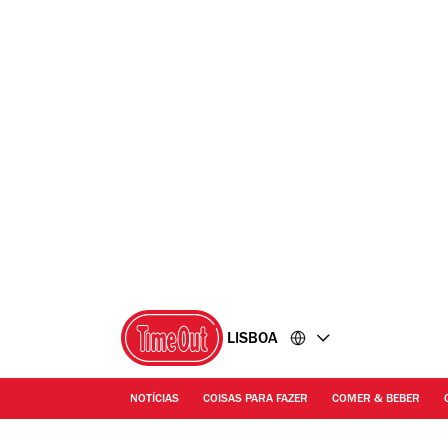
Ir
Ir
para
para
o
o
conteúdo
rodapé
LISBOA
NOTÍCIAS
COISAS PARA FAZER
COMER & BEBER