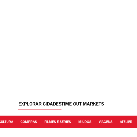
EXPLORAR CIDADES
TIME OUT MARKETS
CULTURA
COMPRAS
FILMES E SÉRIES
MIÚDOS
VIAGENS
ATELIER