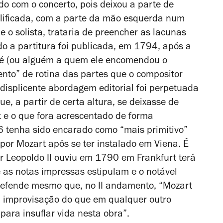
do com o concerto, pois deixou a parte de
lificada, com a parte da mão esquerda num
e o solista, trataria de preencher as lacunas
o a partitura foi publicada, em 1794, após a
ré (ou alguém a quem ele encomendou o
ento” de rotina das partes que o compositor
displicente abordagem editorial foi perpetuada
, a partir de certa altura, se deixasse de
rt e o que fora acrescentado de forma
6 tenha sido encarado como “mais primitivo”
por Mozart após se ter instalado em Viena. É
r Leopoldo II ouviu em 1790 em Frankfurt terá
 as notas impressas estipulam e o notável
 defende mesmo que, no II andamento, “Mozart
a improvisação do que em qualquer outro
 para insuflar vida nesta obra”.