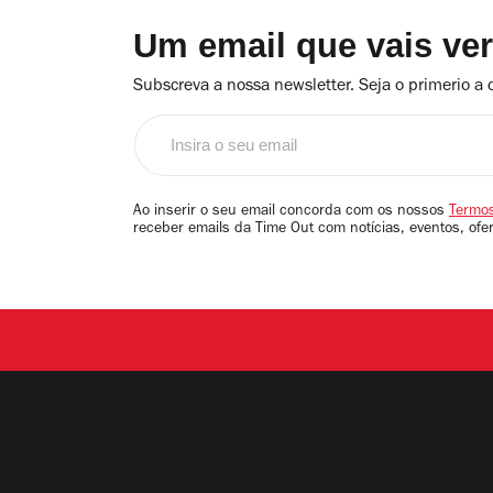
Um email que vais ve
Subscreva a nossa newsletter. Seja o primerio a 
Insira
o
seu
email
Ao inserir o seu email concorda com os nossos
Termos
receber emails da Time Out com notícias, eventos, ofe