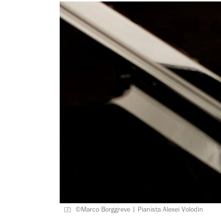
©Marco Borggreve | Pianista Alexei Volodin