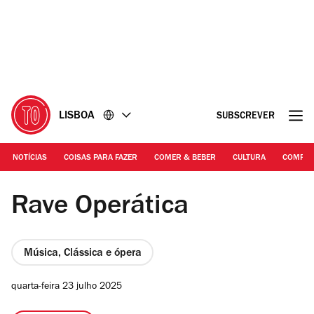
Ir
Ir
para
para
o
o
conteúdo
rodapé
LISBOA
SUBSCREVER
NOTÍCIAS
COISAS PARA FAZER
COMER & BEBER
CULTURA
COMPR
© Kid Richards | Tó Trips
Rave Operática
Música, Clássica e ópera
quarta-feira 23 julho 2025