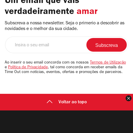
Um email que vais
verdadeiramente
amar
Subscreva a nossa newsletter. Seja o primerio a descobrir as
novidades e o melhor da sua cidade.
Insira
o
seu
email
Ao inserir o seu email concorda com os nossos
Termos de Utilização
e
Política de Privacidade
, tal como concorda em receber emails da
Time Out com notícias, eventos, ofertas e promoções de parceiros.
F
Voltar ao topo