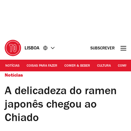
Ir
Ir
para
para
o
o
conteúdo
rodapé
LISBOA
SUBSCREVER
NOTÍCIAS
COISAS PARA FAZER
COMER & BEBER
CULTURA
COMPR
Notícias
A delicadeza do ramen
japonês chegou ao
Chiado