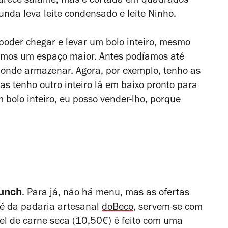
 parece salame, mas é cortada em quadrados
unda leva leite condensado e leite Ninho.
 poder chegar e levar um bolo inteiro, mesmo
mos um espaço maior. Antes podíamos até
 onde armazenar. Agora, por exemplo, tenho as
as tenho outro inteiro lá em baixo pronto para
m bolo inteiro, eu posso vender-lho, porque
unch
. Para já, não há menu, mas as ofertas
 é da padaria artesanal
doBeco
, servem-se com
el de carne seca (10,50€) é feito com uma