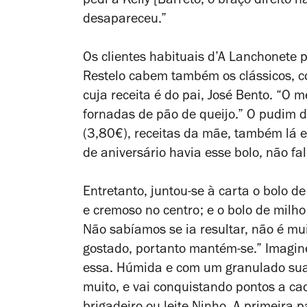
pedi à Kelly [Barreto, o braço direito
desapareceu.”
Os clientes habituais d’A Lanchonete
Restelo cabem também os clássicos, c
cuja receita é do pai, José Bento.
“O me
fornadas de pão de queijo.” O pudim d
(3,80€), receitas da mãe, também lá e
de aniversário havia esse bolo, não fa
Entretanto, juntou-se à carta o bolo d
e cremoso no centro; e o bolo de milho
Não sabíamos se ia resultar, não é m
gostado, portanto mantém-se.”
Imagin
essa. Húmida e com um granulado sua
muito, e vai conquistando pontos a c