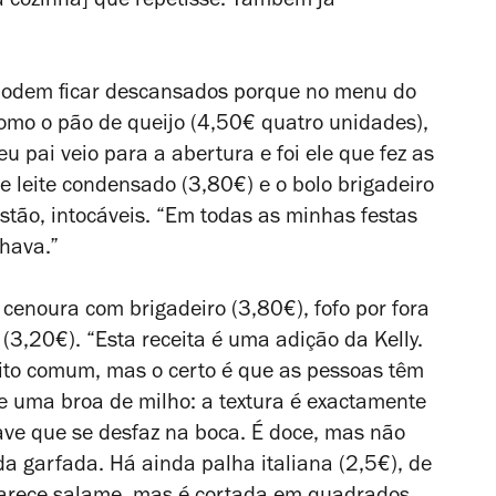
 na cozinha] que repetisse. Também já
 podem ficar descansados porque no menu do
omo o pão de queijo (4,50€ quatro unidades),
u pai veio para a abertura e foi ele que fez as
e leite condensado (3,80€) e o bolo brigadeiro
stão, intocáveis. “Em todas as minhas festas
lhava.”
e cenoura com brigadeiro (3,80€), fofo por fora
 (3,20€). “Esta receita é uma adição da Kelly.
uito comum, mas o certo é que as pessoas têm
e uma broa de milho: a textura é exactamente
ve que se desfaz na boca. É doce, mas não
ada garfada.
Há ainda palha italiana (2,5€), de