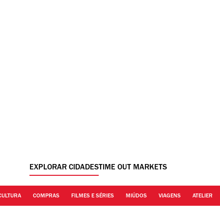
EXPLORAR CIDADES
TIME OUT MARKETS
CULTURA
COMPRAS
FILMES E SÉRIES
MIÚDOS
VIAGENS
ATELIER