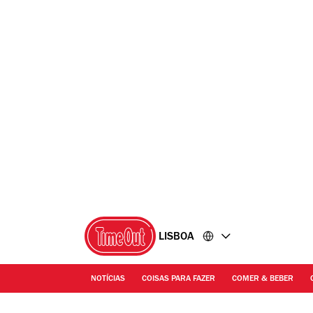
Ir
Ir
para
para
o
o
conteúdo
rodapé
LISBOA
NOTÍCIAS
COISAS PARA FAZER
COMER & BEBER