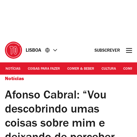
Ir
Ir
para
para
o
o
conteúdo
rodapé
LISBOA
SUBSCREVER
NOTÍCIAS
COISAS PARA FAZER
COMER & BEBER
CULTURA
COMPR
Notícias
Afonso Cabral: “Vou
descobrindo umas
coisas sobre mim e