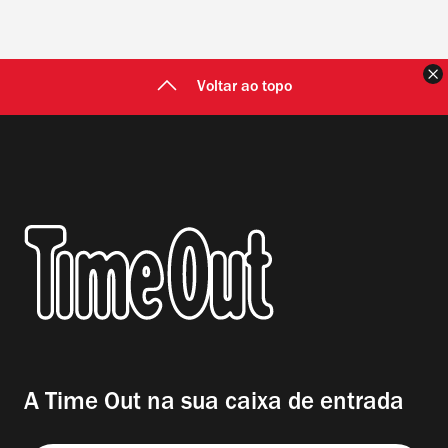
F
Voltar ao topo
A Time Out na sua caixa de entrada