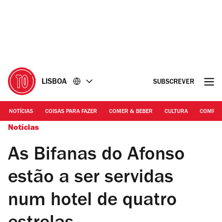
Ir
Ir
para
para
o
o
conteúdo
rodapé
LISBOA
SUBSCREVER
NOTÍCIAS
COISAS PARA FAZER
COMER & BEBER
CULTURA
COMPR
Notícias
As Bifanas do Afonso
estão a ser servidas
num hotel de quatro