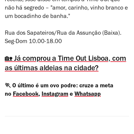
receita, José disse em tempos à Time Out que
não há segredo – "amor, carinho, vinho branco e
um bocadinho de banha."
Rua dos Sapateiros/Rua da Assunção (Baixa).
Seg-Dom 10.00-18.00
🏡 Já comprou a Time Out Lisboa, com
as últimas aldeias na cidade?
🏃 O último é um ovo podre: cruze a meta
no
Facebook
,
Instagram
e
Whatsapp