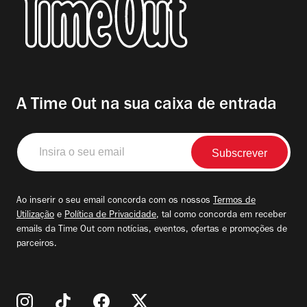
A Time Out na sua caixa de entrada
Insira
o
seu
email
Ao inserir o seu email concorda com os nossos
Termos de
Utilização
e
Política de Privacidade
, tal como concorda em receber
emails da Time Out com notícias, eventos, ofertas e promoções de
parceiros.