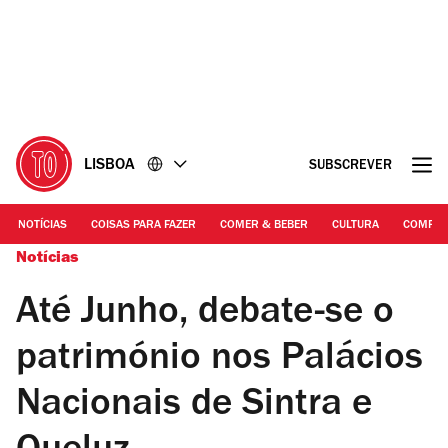
Ir
Ir
para
para
o
o
conteúdo
rodapé
LISBOA
SUBSCREVER
NOTÍCIAS
COISAS PARA FAZER
COMER & BEBER
CULTURA
COMPR
Notícias
Até Junho, debate-se o
património nos Palácios
Nacionais de Sintra e