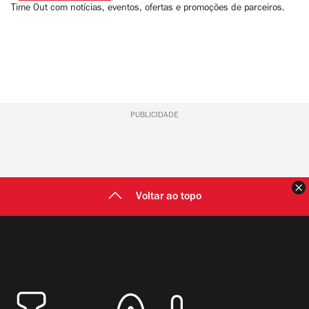
Time Out com notícias, eventos, ofertas e promoções de parceiros.
PUBLICIDADE
F
Voltar ao topo