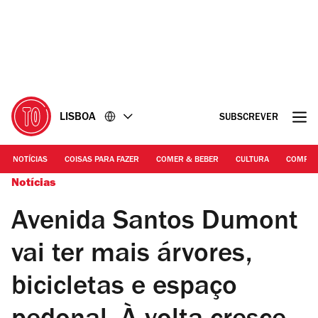
Ir
Ir
para
para
o
o
conteúdo
rodapé
LISBOA
SUBSCREVER
NOTÍCIAS
COISAS PARA FAZER
COMER & BEBER
CULTURA
COMPR
Notícias
Avenida Santos Dumont
vai ter mais árvores,
bicicletas e espaço