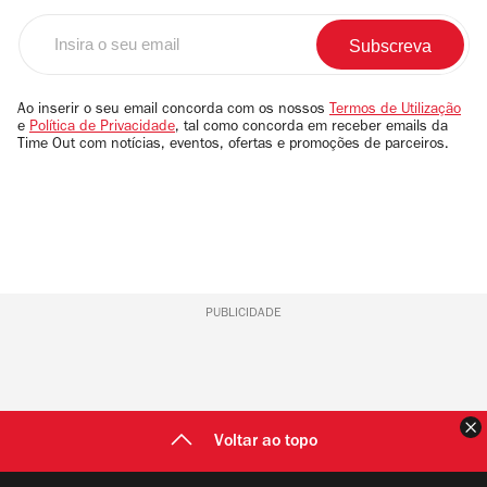
Insira
o
seu
email
Ao inserir o seu email concorda com os nossos
Termos de Utilização
e
Política de Privacidade
, tal como concorda em receber emails da
Time Out com notícias, eventos, ofertas e promoções de parceiros.
PUBLICIDADE
F
Voltar ao topo