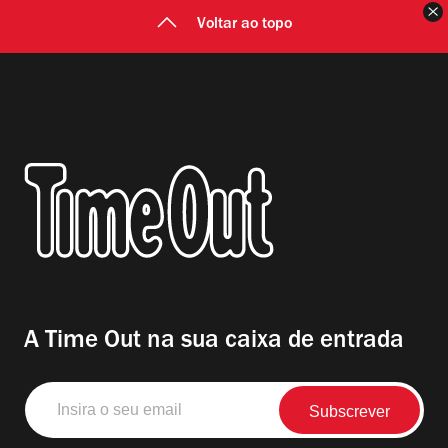
F
Voltar ao topo
A Time Out na sua caixa de entrada
Insira
o
seu