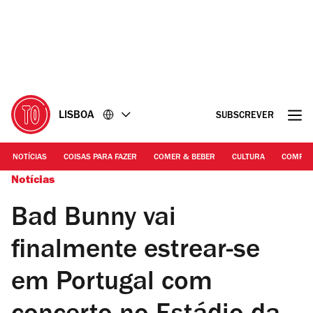
Ir
Ir
para
para
o
o
conteúdo
rodapé
LISBOA
SUBSCREVER
NOTÍCIAS
COISAS PARA FAZER
COMER & BEBER
CULTURA
COMPR
Notícias
Bad Bunny vai
finalmente estrear-se
em Portugal com