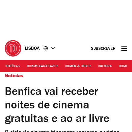
Ir
Ir
para
para
o
o
conteúdo
rodapé
LISBOA
SUBSCREVER
NOTÍCIAS
COISAS PARA FAZER
COMER & BEBER
CULTURA
COMPR
Notícias
Benfica vai receber
noites de cinema
gratuitas e ao ar livre