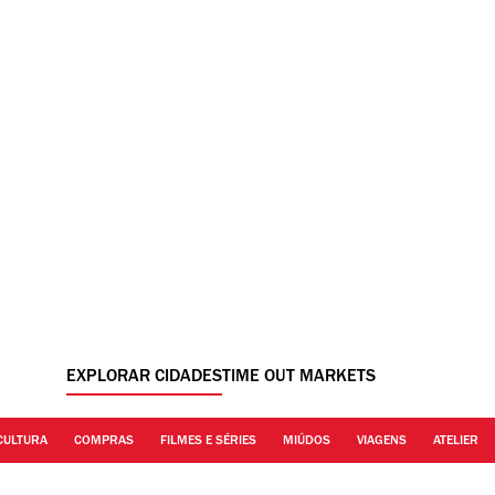
EXPLORAR CIDADES
TIME OUT MARKETS
CULTURA
COMPRAS
FILMES E SÉRIES
MIÚDOS
VIAGENS
ATELIER