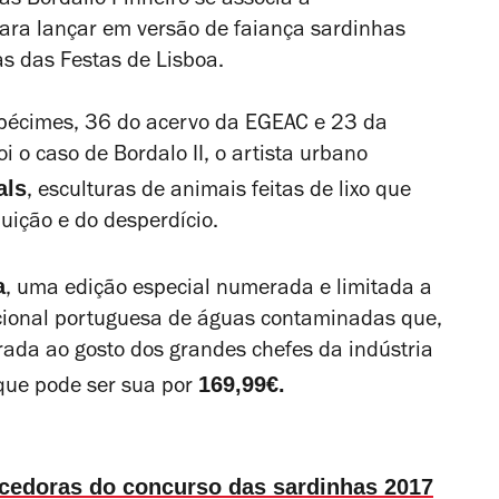
s Bordallo Pinheiro se associa à
ra lançar em versão de faiança sardinhas
s das Festas de Lisboa.
spécimes, 36 do acervo da EGEAC e 23 da
i o caso de Bordalo II, o artista urbano
als
, esculturas de animais feitas de lixo que
uição e do desperdício.
a
, uma edição especial numerada e limitada a
cional portuguesa de águas contaminadas que,
rada ao gosto dos grandes chefes da indústria
169,99€.
 que pode ser sua por
cedoras do concurso das sardinhas 2017