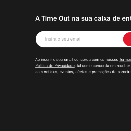
A Time Out na sua caixa de en
Insira
o
seu
email
Ao inserir o seu email concorda com os nossos
Termos
Política de Privacidade
, tal como concorda em receber
com notícias, eventos, ofertas e promoções de parceir