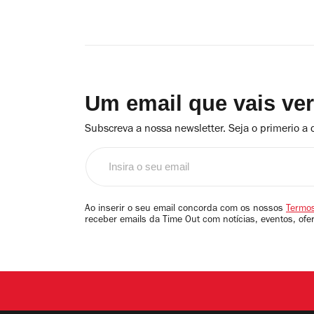
Um email que vais ve
Subscreva a nossa newsletter. Seja o primerio a 
Insira
o
seu
email
Ao inserir o seu email concorda com os nossos
Termos
receber emails da Time Out com notícias, eventos, ofe