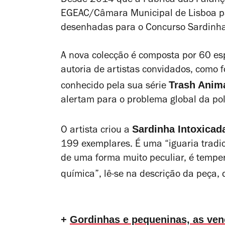
Desde 2014 que a Fábrica das Faiança
EGEAC/Câmara Municipal de Lisboa pa
desenhadas para o Concurso Sardinha
A nova colecção é composta por 60 e
autoria de artistas convidados, como fo
Trash Anim
conhecido pela sua série
alertam para o problema global da pol
Sardinha Intoxicad
O artista criou a
199 exemplares. É uma “iguaria tradi
de uma forma muito peculiar, é tempe
química”, lê-se na descrição da peça,
+
Gordinhas e pequeninas, as ven