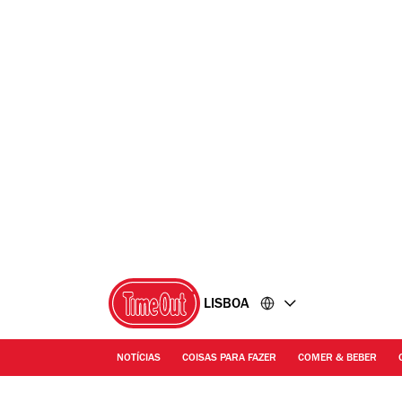
Ir
Ir
para
para
o
o
conteúdo
rodapé
LISBOA
NOTÍCIAS
COISAS PARA FAZER
COMER & BEBER