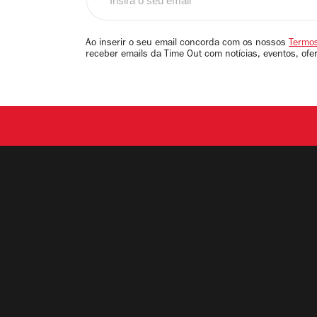
o
seu
email
Ao inserir o seu email concorda com os nossos
Termos
receber emails da Time Out com notícias, eventos, ofe