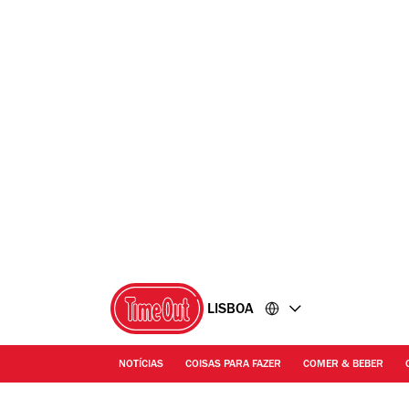
Ir
Ir
para
para
o
o
conteúdo
rodapé
LISBOA
NOTÍCIAS
COISAS PARA FAZER
COMER & BEBER