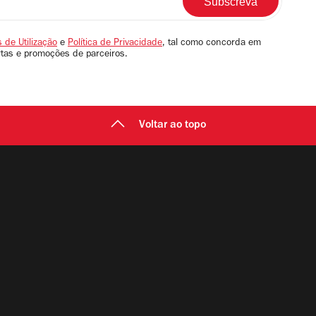
 de Utilização
e
Política de Privacidade
, tal como concorda em
rtas e promoções de parceiros.
Voltar ao topo