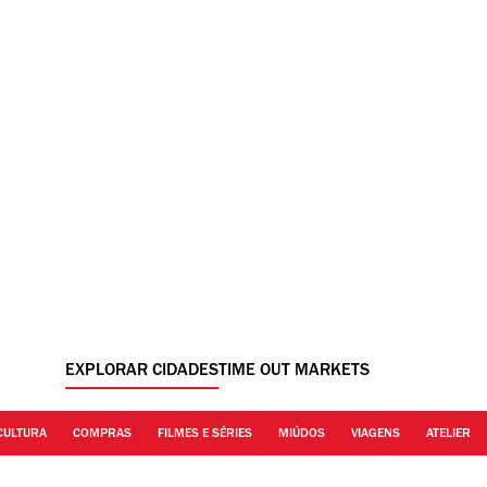
EXPLORAR CIDADES
TIME OUT MARKETS
CULTURA
COMPRAS
FILMES E SÉRIES
MIÚDOS
VIAGENS
ATELIER