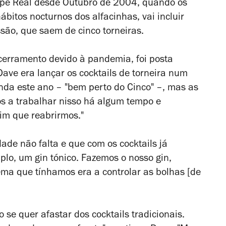
cipe Real desde Outubro de 2004, quando os
ábitos nocturnos dos alfacinhas, vai incluir
ssão, que saem de cinco torneiras.
cerramento devido à pandemia, foi posta
Dave era lançar os cocktails de torneira num
nda este ano – "bem perto do Cinco" –, mas as
 a trabalhar nisso há algum tempo e
sim que reabrirmos."
ade não falta e que com os cocktails já
lo, um gin tónico. Fazemos o nosso gin,
ema que tínhamos era a controlar as bolhas [de
 se quer afastar dos cocktails tradicionais.