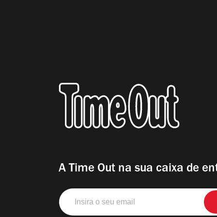
A Time Out na sua caixa de en
Insira
o