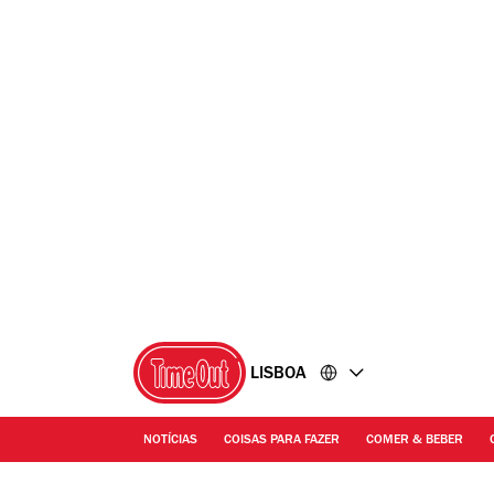
Ir
Ir
para
para
o
o
conteúdo
rodapé
LISBOA
NOTÍCIAS
COISAS PARA FAZER
COMER & BEBER