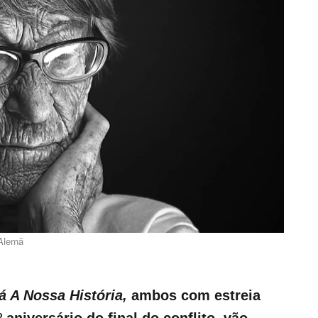
 Alemã
 A Nossa História,
ambos com estreia
 aniversário do final do conflito, vão