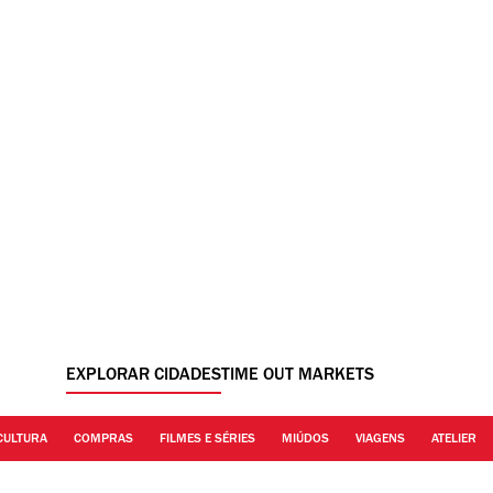
EXPLORAR CIDADES
TIME OUT MARKETS
CULTURA
COMPRAS
FILMES E SÉRIES
MIÚDOS
VIAGENS
ATELIER