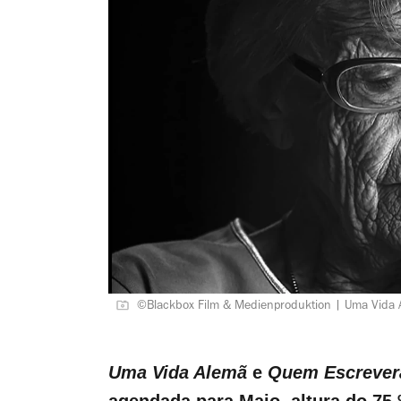
©Blackbox Film & Medienproduktion | Uma Vida
Uma Vida Alemã
e
Quem Escreverá
agendada para Maio, altura do 75.º