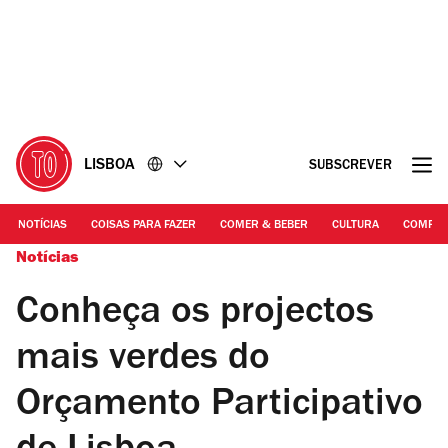
Ir
Ir
para
para
o
o
conteúdo
rodapé
LISBOA
SUBSCREVER
NOTÍCIAS
COISAS PARA FAZER
COMER & BEBER
CULTURA
COMPR
Notícias
Conheça os projectos
mais verdes do
Orçamento Participativo