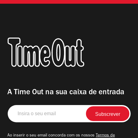
A Time Out na sua caixa de entrada
Insira
o
seu
email
Ao inserir o seu email concorda com os nossos
Termos de