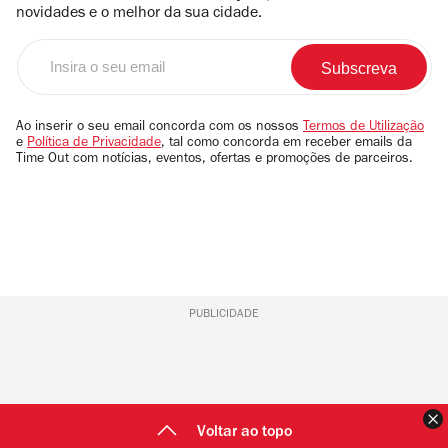
novidades e o melhor da sua cidade.
Insira
o
seu
email
Ao inserir o seu email concorda com os nossos
Termos de Utilização
e
Política de Privacidade
, tal como concorda em receber emails da
Time Out com notícias, eventos, ofertas e promoções de parceiros.
PUBLICIDADE
F
Voltar ao topo