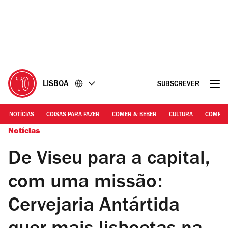
Ir
Ir
para
para
o
o
conteúdo
rodapé
LISBOA
SUBSCREVER
NOTÍCIAS
COISAS PARA FAZER
COMER & BEBER
CULTURA
COMPR
Notícias
De Viseu para a capital,
com uma missão:
Cervejaria Antártida