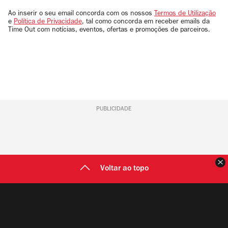
email
Ao inserir o seu email concorda com os nossos
Termos de Utilização
e
Política de Privacidade
, tal como concorda em receber emails da
Time Out com notícias, eventos, ofertas e promoções de parceiros.
PUBLICIDADE
F
Voltar ao topo