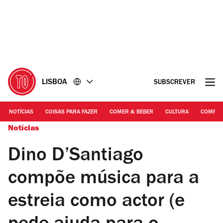
Ir
Ir
para
para
o
o
conteúdo
rodapé
LISBOA
SUBSCREVER
NOTÍCIAS
COISAS PARA FAZER
COMER & BEBER
CULTURA
COMPR
Notícias
Dino D’Santiago
compõe música para a
estreia como actor (e