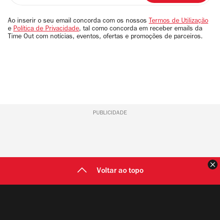
seu
email
Ao inserir o seu email concorda com os nossos
Termos de Utilização
e
Política de Privacidade
, tal como concorda em receber emails da
Time Out com notícias, eventos, ofertas e promoções de parceiros.
PUBLICIDADE
F
Voltar ao topo