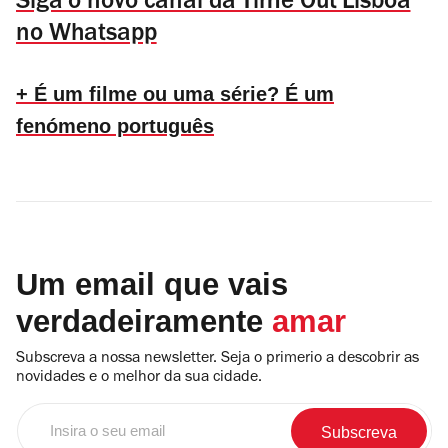
Siga o novo canal da Time Out Lisboa
no Whatsapp
+ É um filme ou uma série? É um
fenómeno português
Um email que vais
verdadeiramente
amar
Subscreva a nossa newsletter. Seja o primerio a descobrir as
novidades e o melhor da sua cidade.
Insira
o