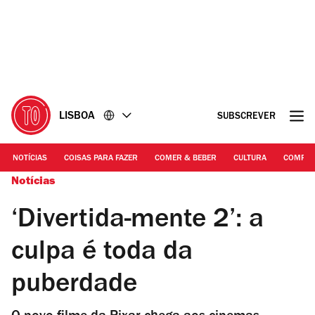
Ir
Ir
para
para
o
o
conteúdo
rodapé
LISBOA
SUBSCREVER
NOTÍCIAS
COISAS PARA FAZER
COMER & BEBER
CULTURA
COMPR
Notícias
‘Divertida-mente 2’: a
culpa é toda da
puberdade