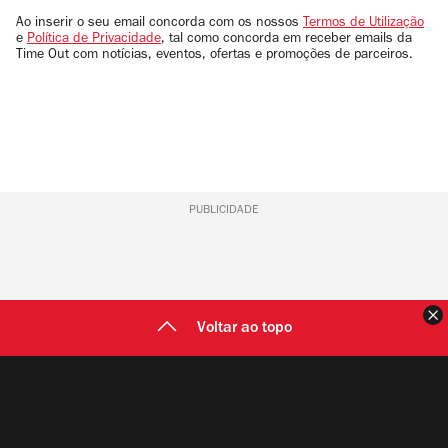
email
Ao inserir o seu email concorda com os nossos
Termos de Utilização
e
Política de Privacidade
, tal como concorda em receber emails da
Time Out com notícias, eventos, ofertas e promoções de parceiros.
PUBLICIDADE
F
Voltar ao topo