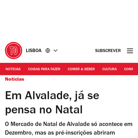
Ir
Ir
para
para
o
o
conteúdo
rodapé
LISBOA
SUBSCREVER
NOTÍCIAS
COISAS PARA FAZER
COMER & BEBER
CULTURA
COMPR
Notícias
Em Alvalade, já se
pensa no Natal
O Mercado de Natal de Alvalade só acontece em
Dezembro, mas as pré-inscrições abriram