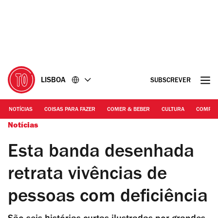
Ir
Ir
para
para
o
o
conteúdo
rodapé
LISBOA
SUBSCREVER
NOTÍCIAS
COISAS PARA FAZER
COMER & BEBER
CULTURA
COMPR
Notícias
Esta banda desenhada
retrata vivências de
pessoas com deficiência