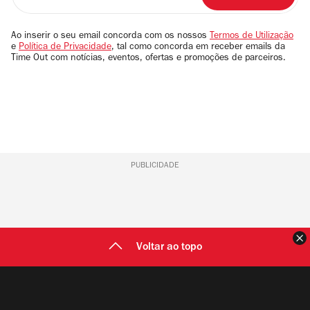
o
seu
email
Ao inserir o seu email concorda com os nossos
Termos de Utilização
e
Política de Privacidade
, tal como concorda em receber emails da
Time Out com notícias, eventos, ofertas e promoções de parceiros.
PUBLICIDADE
F
Voltar ao topo