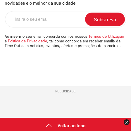
novidades e o melhor da sua cidade.
Insira
o
seu
email
Ao inserir o seu email concorda com os nossos
Termos de Utilização
e
Política de Privacidade
, tal como concorda em receber emails da
Time Out com notícias, eventos, ofertas e promoções de parceiros.
PUBLICIDADE
F
Voltar ao topo