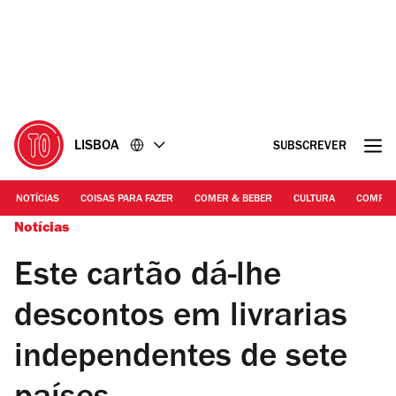
Ir
Ir
para
para
o
o
conteúdo
rodapé
LISBOA
SUBSCREVER
NOTÍCIAS
COISAS PARA FAZER
COMER & BEBER
CULTURA
COMPR
Notícias
Este cartão dá-lhe
descontos em livrarias
independentes de sete