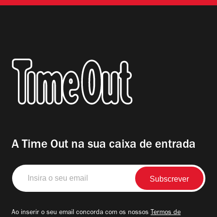
A Time Out na sua caixa de entrada
Insira
o
seu
email
Ao inserir o seu email concorda com os nossos
Termos de