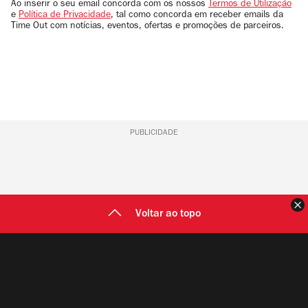
email
Ao inserir o seu email concorda com os nossos
Termos de Utilização
e
Política de Privacidade
, tal como concorda em receber emails da
Time Out com notícias, eventos, ofertas e promoções de parceiros.
PUBLICIDADE
F
Voltar ao topo