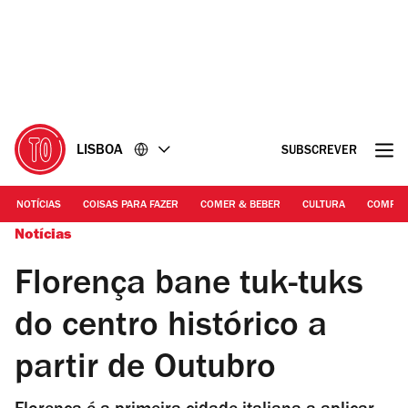
Ir
Ir
para
para
o
o
conteúdo
rodapé
LISBOA
SUBSCREVER
NOTÍCIAS
COISAS PARA FAZER
COMER & BEBER
CULTURA
COMPR
Notícias
Florença bane tuk-tuks
do centro histórico a
partir de Outubro