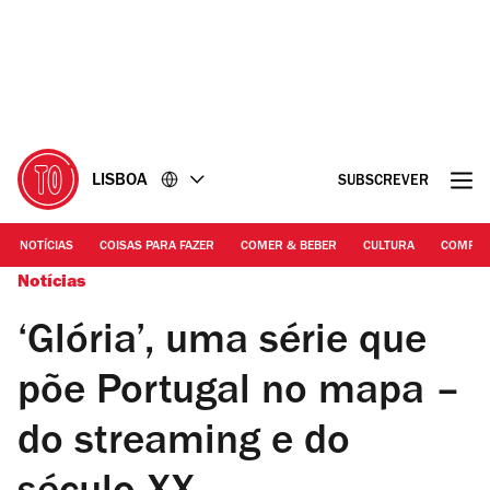
Ir
Ir
para
para
o
o
conteúdo
rodapé
LISBOA
SUBSCREVER
NOTÍCIAS
COISAS PARA FAZER
COMER & BEBER
CULTURA
COMPR
Notícias
‘Glória’, uma série que
põe Portugal no mapa –
do streaming e do