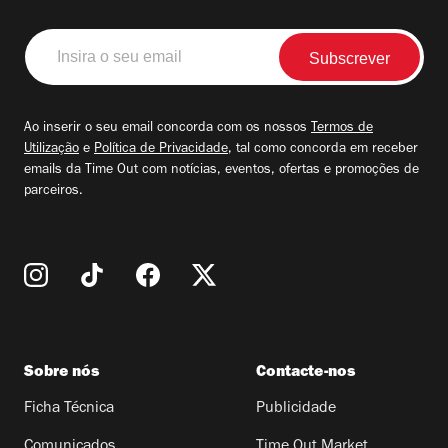
Insira
o
seu
email
Ao inserir o seu email concorda com os nossos
Termos de
Utilização
e
Política de Privacidade
, tal como concorda em receber
emails da Time Out com notícias, eventos, ofertas e promoções de
parceiros.
Sobre nós
Contacte-nos
Ficha Técnica
Publicidade
Comunicados
Time Out Market