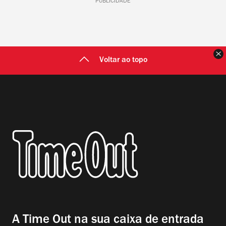
PUBLICIDADE
F
Voltar ao topo
A Time Out na sua caixa de entrada