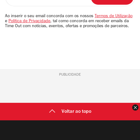
o
seu
email
Ao inserir o seu email concorda com os nossos
Termos de Utilização
e
Política de Privacidade
, tal como concorda em receber emails da
Time Out com notícias, eventos, ofertas e promoções de parceiros.
PUBLICIDADE
F
Voltar ao topo