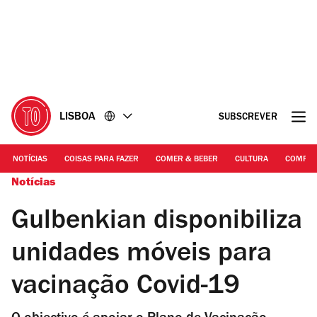
Ir
Ir
para
para
o
o
conteúdo
rodapé
LISBOA
SUBSCREVER
NOTÍCIAS
COISAS PARA FAZER
COMER & BEBER
CULTURA
COMPR
Notícias
Gulbenkian disponibiliza
unidades móveis para
vacinação Covid-19