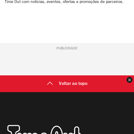
Time Out com notícias, eventos, ofertas e promoções de parceiros.
PUBLICIDADE
F
Voltar ao topo