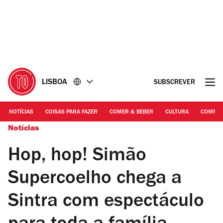
Ir
Ir
para
para
o
o
conteúdo
rodapé
LISBOA
SUBSCREVER
NOTÍCIAS
COISAS PARA FAZER
COMER & BEBER
CULTURA
COMPR
Notícias
Hop, hop! Simão
Supercoelho chega a
Sintra com espectáculo