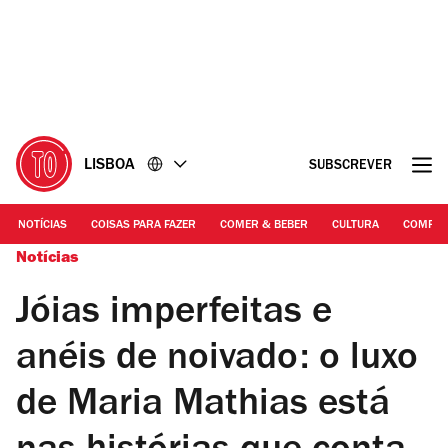
Ir
Ir
para
para
o
o
conteúdo
rodapé
LISBOA
SUBSCREVER
NOTÍCIAS
COISAS PARA FAZER
COMER & BEBER
CULTURA
COMPR
Notícias
Jóias imperfeitas e
anéis de noivado: o luxo
de Maria Mathias está