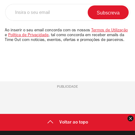
Insira
o
seu
email
Ao inserir o seu email concorda com os nossos
Termos de Utilização
e
Política de Privacidade
, tal como concorda em receber emails da
Time Out com notícias, eventos, ofertas e promoções de parceiros.
PUBLICIDADE
F
Voltar ao topo