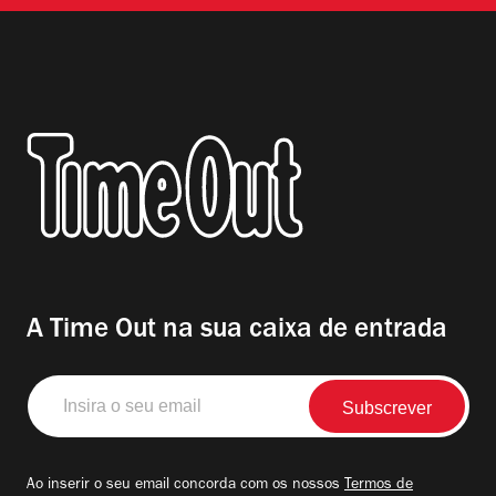
A Time Out na sua caixa de entrada
Insira
o
seu
email
Ao inserir o seu email concorda com os nossos
Termos de