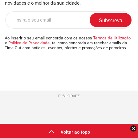
novidades e o melhor da sua cidade.
Insira
o
seu
email
Ao inserir o seu email concorda com os nossos
Termos de Utilização
e
Política de Privacidade
, tal como concorda em receber emails da
Time Out com notícias, eventos, ofertas e promoções de parceiros.
PUBLICIDADE
F
Voltar ao topo