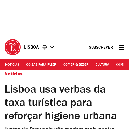
Ir
Ir
para
para
o
o
conteúdo
rodapé
LISBOA
SUBSCREVER
NOTÍCIAS
COISAS PARA FAZER
COMER & BEBER
CULTURA
COMPR
Notícias
Lisboa usa verbas da
taxa turística para
reforçar higiene urbana