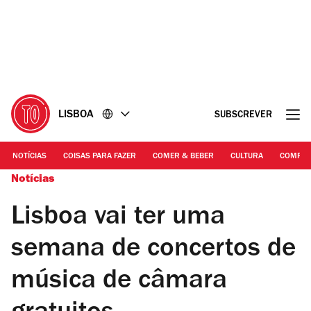
Ir
Ir
para
para
o
o
conteúdo
rodapé
LISBOA
SUBSCREVER
NOTÍCIAS
COISAS PARA FAZER
COMER & BEBER
CULTURA
COMPR
Notícias
Lisboa vai ter uma
semana de concertos de
música de câmara