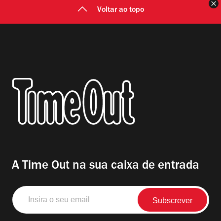
F
Voltar ao topo
A Time Out na sua caixa de entrada
Insira
o
seu