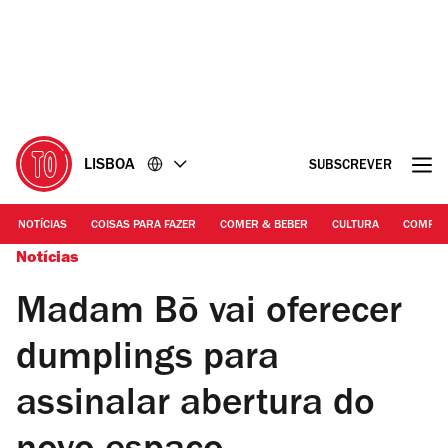
Ir
Ir
para
para
o
o
conteúdo
rodapé
LISBOA
SUBSCREVER
NOTÍCIAS
COISAS PARA FAZER
COMER & BEBER
CULTURA
COMPR
Notícias
Madam Bō vai oferecer
dumplings para
assinalar abertura do