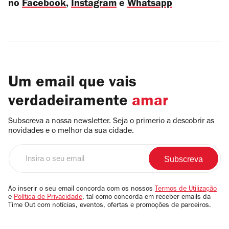
no
Facebook
,
Instagram
e
Whatsapp
Um email que vais
verdadeiramente
amar
Subscreva a nossa newsletter. Seja o primerio a descobrir as
novidades e o melhor da sua cidade.
Insira
o
seu
email
Ao inserir o seu email concorda com os nossos
Termos de Utilização
e
Política de Privacidade
, tal como concorda em receber emails da
Time Out com notícias, eventos, ofertas e promoções de parceiros.