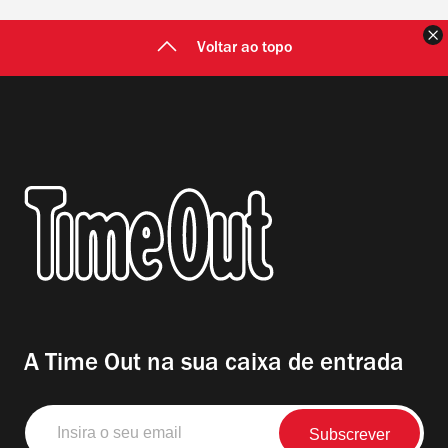
F
Voltar ao topo
A Time Out na sua caixa de entrada
Insira
o