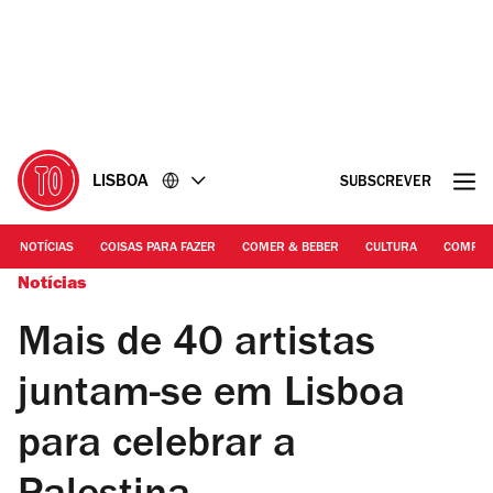
Ir
Ir
para
para
o
o
conteúdo
rodapé
LISBOA
SUBSCREVER
NOTÍCIAS
COISAS PARA FAZER
COMER & BEBER
CULTURA
COMPR
Notícias
Mais de 40 artistas
juntam-se em Lisboa
para celebrar a