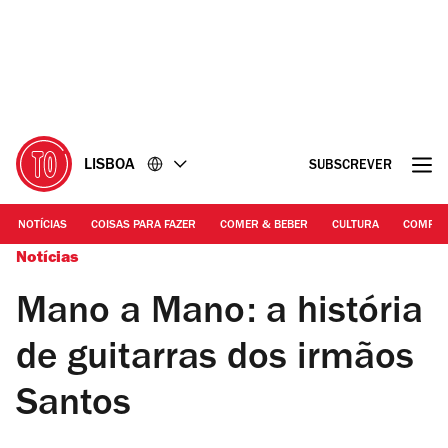
Ir
Ir
para
para
o
o
conteúdo
rodapé
LISBOA
SUBSCREVER
NOTÍCIAS
COISAS PARA FAZER
COMER & BEBER
CULTURA
COMPR
Notícias
Mano a Mano: a história
de guitarras dos irmãos
Santos