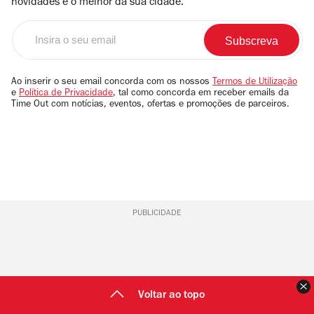
novidades e o melhor da sua cidade.
Insira
o
seu
email
Ao inserir o seu email concorda com os nossos
Termos de Utilização
e
Política de Privacidade
, tal como concorda em receber emails da
Time Out com notícias, eventos, ofertas e promoções de parceiros.
PUBLICIDADE
F
Voltar ao topo