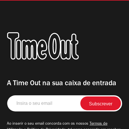
A Time Out na sua caixa de entrada
Insira
o
seu
email
Ao inserir o seu email concorda com os nossos
Termos de