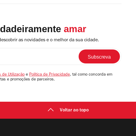
rdadeiramente
amar
descobrir as novidades e o melhor da sua cidade.
 de Utilização
e
Política de Privacidade
, tal como concorda em
rtas e promoções de parceiros.
Voltar ao topo