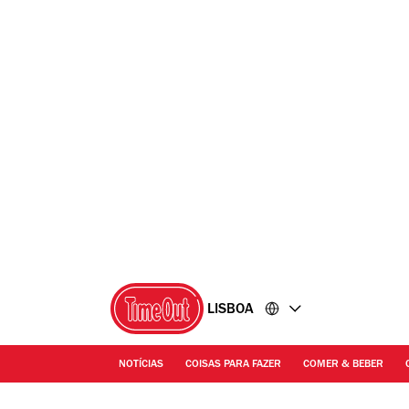
Ir
Ir
para
para
o
o
conteúdo
rodapé
LISBOA
NOTÍCIAS
COISAS PARA FAZER
COMER & BEBER