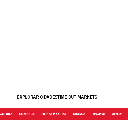
EXPLORAR CIDADES
TIME OUT MARKETS
CULTURA
COMPRAS
FILMES E SÉRIES
MIÚDOS
VIAGENS
ATELIER