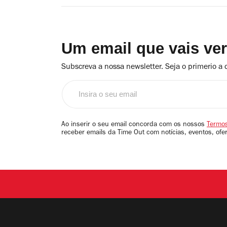
Um email que vais ve
Subscreva a nossa newsletter. Seja o primerio a 
Insira
o
seu
email
Ao inserir o seu email concorda com os nossos
Termos
receber emails da Time Out com notícias, eventos, ofe