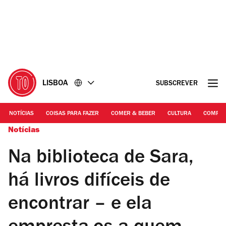
Ir
Ir
para
para
o
o
conteúdo
rodapé
LISBOA
SUBSCREVER
NOTÍCIAS
COISAS PARA FAZER
COMER & BEBER
CULTURA
COMPR
Notícias
Na biblioteca de Sara,
há livros difíceis de
encontrar – e ela