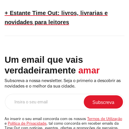
+ Estante Time Out: livros, livrarias e
novidades para leitores
Um email que vais
verdadeiramente
amar
Subscreva a nossa newsletter. Seja o primerio a descobrir as
novidades e o melhor da sua cidade.
Insira
o
seu
email
Ao inserir o seu email concorda com os nossos
Termos de Utilização
e
Política de Privacidade
, tal como concorda em receber emails da
Time Out com notícias, eventos, ofertas e promoções de parceiros.