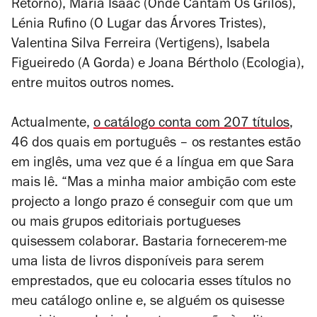
Retorno
), Maria Isaac (
Onde Cantam Os Grilos
),
Lénia Rufino (
O Lugar das Árvores Tristes
),
Valentina Silva Ferreira (
Vertigens
), Isabela
Figueiredo (
A Gorda
) e Joana Bértholo (
Ecologia
),
entre muitos outros nomes.
Actualmente,
o catálogo conta com 207 títulos
,
46 dos quais em português – os restantes estão
em inglês, uma vez que é a língua em que Sara
mais lê. “Mas a minha maior ambição com este
projecto a longo prazo é conseguir com que um
ou mais grupos editoriais portugueses
quisessem colaborar. Bastaria fornecerem-me
uma lista de livros disponíveis para serem
emprestados, que eu colocaria esses títulos no
meu catálogo online e, se alguém os quisesse