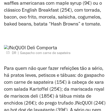
waffles americanas com maple syrup (9€) ou o
clássico English Breakfast (25€), com torrada,
bacon, ovo frito, morcela, salsicha, cogumelos,
baked beans, batata “Hash Browns” e tomate.
DR
Gaspacho com carne de sapateira
Para quem não quer fazer refeições tão a sério,
há pratos leves, petiscos e tábuas: do gaspacho
com carne de sapateira (15€)
à cabeça de xara
com salada Kartoffel (25€); da mariscada royal
de mariscos deli (185€) à tábua mista de
enchidos (26€); do prego trufado JNcQUOI (24€)
ao hot dog de lavagante (39€). A sério ou nem