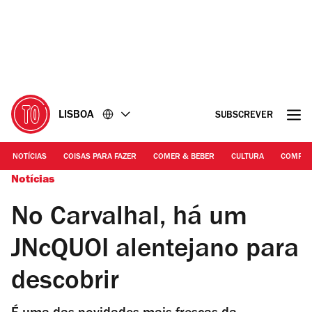
Ir
Ir
para
para
o
o
conteúdo
rodapé
LISBOA
SUBSCREVER
NOTÍCIAS
COISAS PARA FAZER
COMER & BEBER
CULTURA
COMPR
Notícias
No Carvalhal, há um
JNcQUOI alentejano para
descobrir